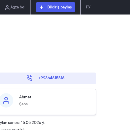
Agza bol
Bildiriş paýlaş
РУ
+99364615516
Ahmet
Şahs
lan senesi: 15.05.2026 ý.