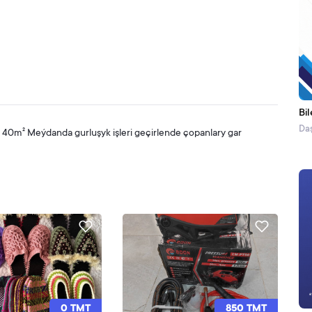
Bil
Daş
i 40m² Meýdanda gurluşyk işleri geçirlende çopanlary gar
0 TMT
850 TMT