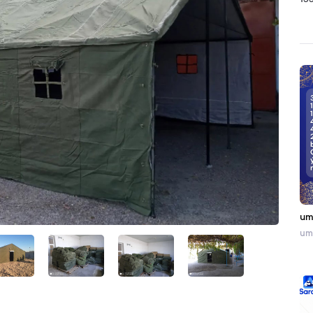
133
um
umr