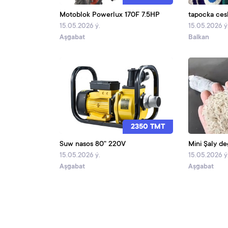
Motoblok Powerlux 170F 7.5HP
tapocka ces
15.05.2026 ý.
15.05.2026 ý
Aşgabat
Balkan
2350 TMT
Suw nasos 80" 220V
Mini Şaly d
15.05.2026 ý.
15.05.2026 ý
Aşgabat
Aşgabat