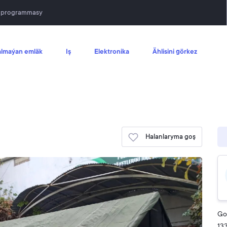
n programmasy
lmaýan emläk
Iş
Elektronika
Ählisini görkez
Halanlaryma goş
Goý