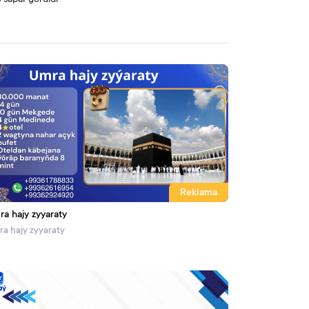
 sapar görüldi
Reklama
ra hajy zyyaraty
a hajy zyyaraty