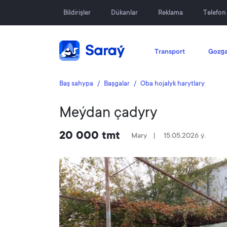
Bildirişler
Dükanlar
Reklama
Telefo
Transport
Gozga
Baş sahypa
Başgalar
Oba hojalyk harytlary
Meýdan çadyry
20 000 tmt
Mary
15.05.2026 ý.