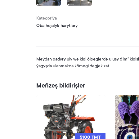
Kategoriýa
Oba hojalyk harytlary
Meýdan çadyry uly we kiçi ölçeglerde ulusy 61m² kiçis
ýagyşda ulanmakda kömegi degjek zat
Meňzeş bildirişler
5100 TMT