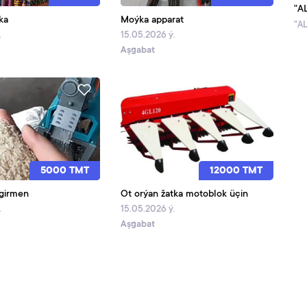
"A
ka
Moýka apparat
"A
.
15.05.2026 ý.
Aşgabat
5000 TMT
12000 TMT
egirmen
Ot orýan žatka motoblok üçin
.
15.05.2026 ý.
Aşgabat