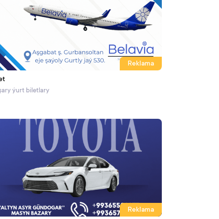
Reklama
et
ary ýurt biletlary
Reklama