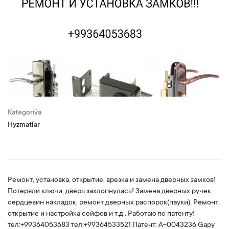
Kategoriýa
Hyzmatlar
Ремонт, установка, открытие, врезка и замена дверных замков!
Потеряли ключи, дверь захлопнулась! Замена дверных ручек,
сердцевин накладок, ремонт дверных распорок(пауки). Ремонт,
открытие и настройка сейфов и т.д . Работаю по патенту!
тел:+99364053683 тел:+99364533521 Патент: A-0043236 Gapy