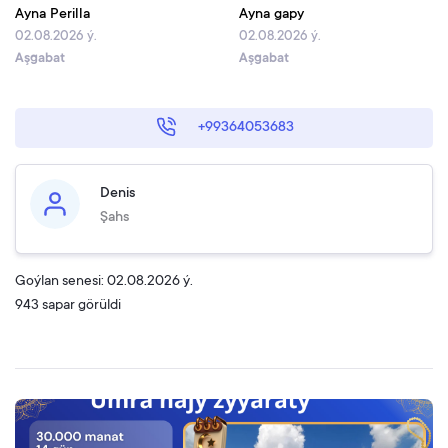
Ayna Perilla
Ayna gapy
02.08.2026 ý.
02.08.2026 ý.
Aşgabat
Aşgabat
+99364053683
Denis
Şahs
Goýlan senesi: 02.08.2026 ý.
943 sapar görüldi