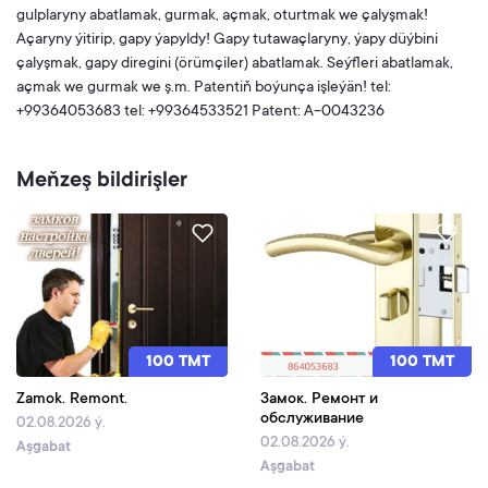
gulplaryny abatlamak, gurmak, açmak, oturtmak we çalyşmak!
Açaryny ýitirip, gapy ýapyldy! Gapy tutawaçlaryny, ýapy düýbini
çalyşmak, gapy diregini (örümçiler) abatlamak. Seýfleri abatlamak,
açmak we gurmak we ş.m. Patentiň boýunça işleýän! tel:
+99364053683 tel: +99364533521 Patent: A-0043236
Meňzeş bildirişler
100 TMT
100 TMT
Zamok. Remont.
Замок. Ремонт и
обслуживание
02.08.2026 ý.
02.08.2026 ý.
Aşgabat
Aşgabat