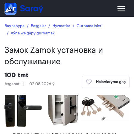
Baş sahypa
Başgalar
Hyzmatlar
Gurnama işleri
Aýna we gapy gurnamak
Замок Zamok установка и
обслуживание
100 tmt
Halanlaryma goş
Aşgabat
02.08.2026 ý.