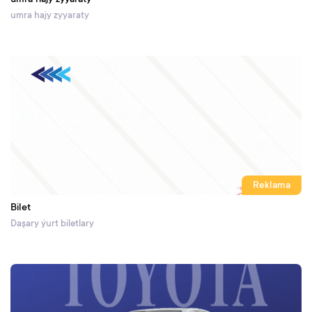
umra hajy zyyaraty
Reklama
Bilet
Daşary ýurt biletlary