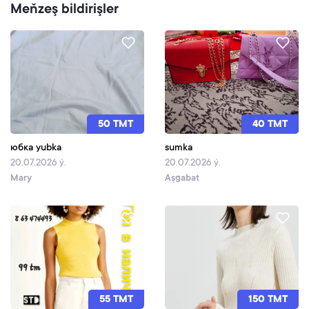
Meňzeş bildirişler
50 TMT
40 TMT
юбка yubka
sumka
20.07.2026 ý.
20.07.2026 ý.
Mary
Aşgabat
55 TMT
150 TMT