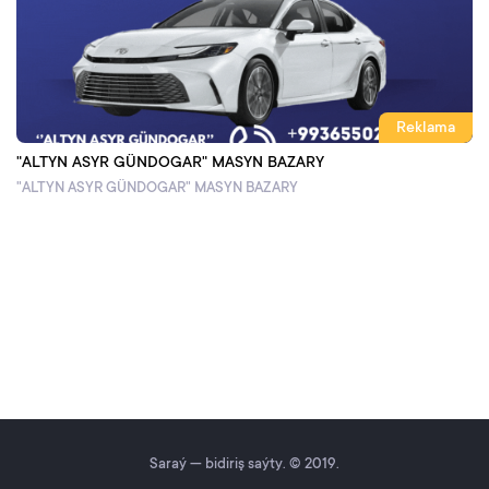
Reklama
"ALTYN ASYR GÜNDOGAR" MASYN BAZARY
"ALTYN ASYR GÜNDOGAR" MASYN BAZARY
Saraý — bidiriş saýty. © 2019.