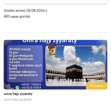
Goýlan senesi: 06.08.2026 ý.
483 sapar görüldi
Reklama
umra hajy zyyaraty
umra hajy zyyaraty