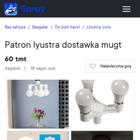
Baş sahypa
Başgalar
Öý üçin haryt
Lýustra, çyra
Patron lyustra dostawka mugt
60 tmt
Halanlaryma goş
Aşgabat
18 sagat ozal