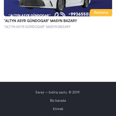
Reklama
"ALTYN ASYR GÜNDOGAR" MASYN BAZARY
"ALTYN ASYR GÜNDOGAR" MASYN BAZARY
Saraý — bidiriş saýty. © 2019.
Biz barada
Kömek