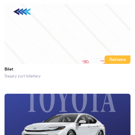
Reklama
Bilet
Daşary ýurt biletlary