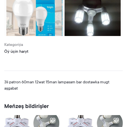
Kategoriýa
Öý üçin haryt
3li patron 60man 12wat 15man lampasam bar dostawka mugt
aşgabat
Meňzeş bildirişler