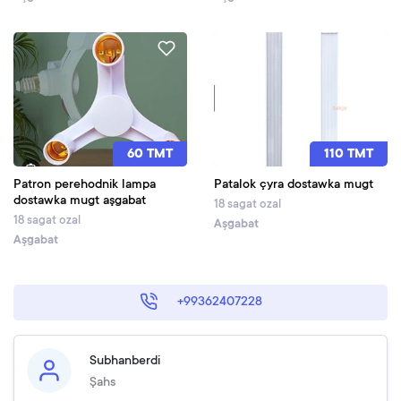
60 TMT
110 TMT
Patron perehodnik lampa
Patalok çyra dostawka mugt
dostawka mugt aşgabat
18 sagat ozal
18 sagat ozal
Aşgabat
Aşgabat
+99362407228
Subhanberdi
Şahs