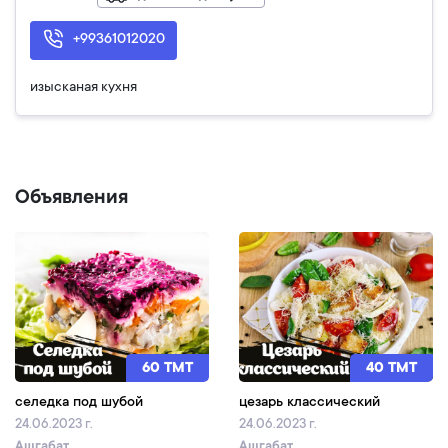
+99361012020
изысканая кухня
Объявления
60 TMT
40 TMT
селедка под шубой
цезарь классический
24.06.2023 г.
24.06.2023 г.
Ашгабат
Ашгабат