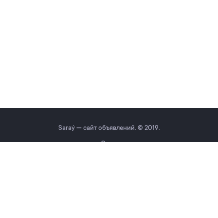
Saraý — сайт объявлений. © 2019.
О нас
Помощь
Условия использования