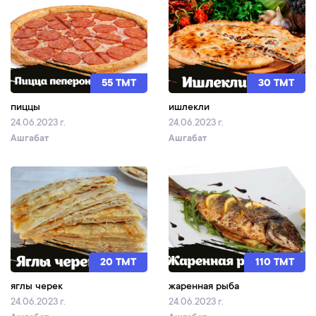
55 TMT
30 TMT
пиццы
ишлекли
24.06.2023 г.
24.06.2023 г.
Ашгабат
Ашгабат
20 TMT
110 TMT
яглы черек
жаренная рыба
24.06.2023 г.
24.06.2023 г.