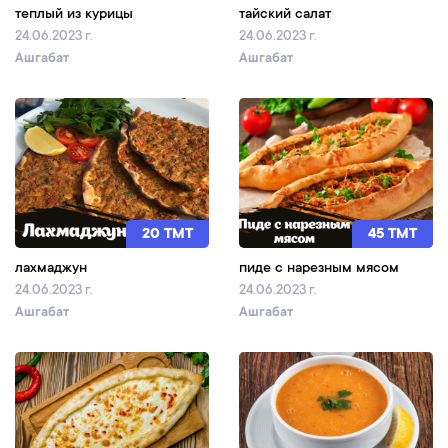
теплый из курицы
тайский салат
24.06.2023 г.
24.06.2023 г.
Ашгабат
Ашгабат
20 TMT
45 TMT
лахмаджун
пиде с нарезным мясом
24.06.2023 г.
24.06.2023 г.
Ашгабат
Ашгабат