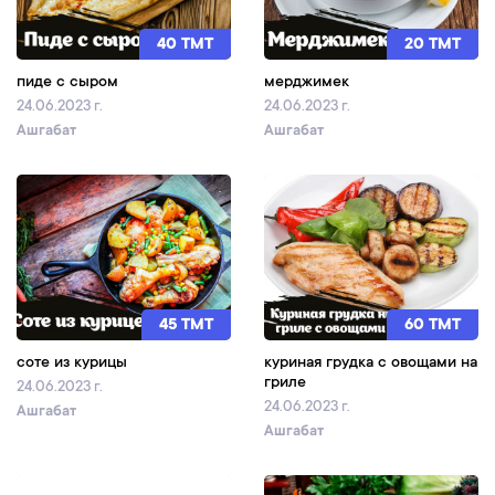
40 TMT
20 TMT
пиде с сыром
мерджимек
24.06.2023 г.
24.06.2023 г.
Ашгабат
Ашгабат
45 TMT
60 TMT
соте из курицы
куриная грудка с овощами на
гриле
24.06.2023 г.
24.06.2023 г.
Ашгабат
Ашгабат