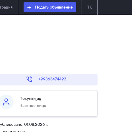
страция
Подать объявление
TK
+99363474493
Покупки_ag
Частное лицо
убликовано: 01.08.2026 г.