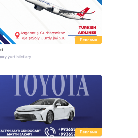
Реклама
et
ary ýurt biletlary
Реклама