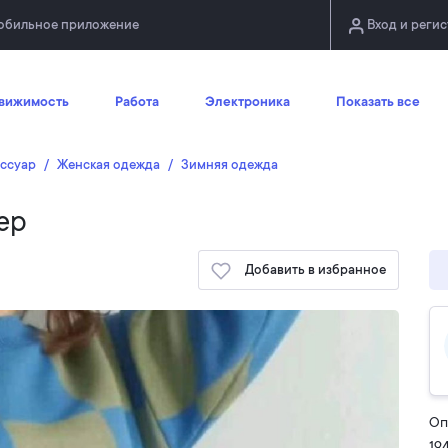
обильное приложение
Вход и реги
вижимость
Работа
Электроника
Показать все
ессуар
Женская одежда
Зимняя одежда
ер
Добавить в избранное
Оп