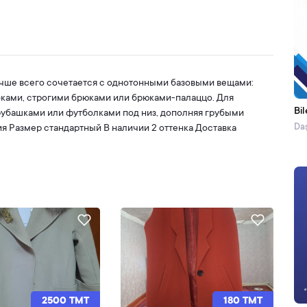
учше всего сочетается с однотонными базовыми вещами:
ками, строгими брюками или брюками-палаццо. Для
Bil
 рубашками или футболками под низ, дополняя грубыми
Daş
я Размер стандартный В наличии 2 оттенка Доставка
2500 TMT
180 TMT