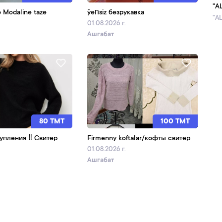
"A
o Modaline taze
ÿen̈siz безрукавка
"A
.
01.08.2026 г.
Ашгабат
80 TMT
100 TMT
упления ‼️ Свитер
Firmenny koftalar/кофты свитер
.
01.08.2026 г.
Ашгабат