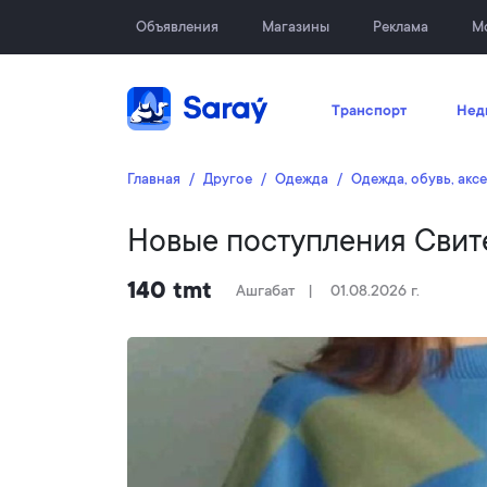
Объявления
Магазины
Реклама
М
Транспорт
Нед
Главная
Другое
Oдежда
Одежда, обувь, акс
Новые поступления Свит
140 tmt
Ашгабат
01.08.2026 г.