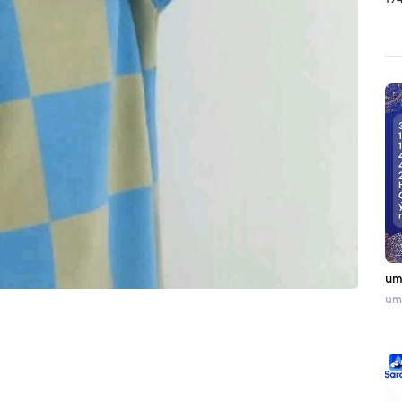
19
um
umr