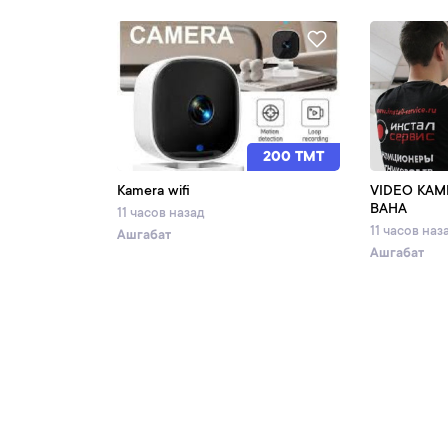
200 TMT
Kamera wifi
VIDEO KAM
BAHA
11 часов назад
11 часов наз
Ашгабат
Ашгабат