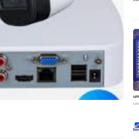
36
um
umr