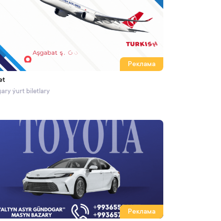
Реклама
et
ary ýurt biletlary
Реклама