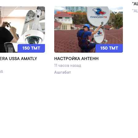
"A
"A
150 TMT
150 TMT
ERA USSA AMATLY
НАСТРОЙКА АНТЕНН
11 часов назад
ад
Ашгабат