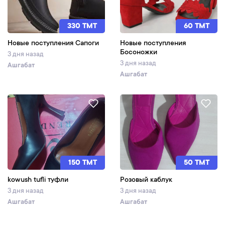
330 TMT
60 TMT
Новые поступления Сапоги
Новые поступления
Босоножки
3 дня назад
3 дня назад
Ашгабат
Ашгабат
150 TMT
50 TMT
kowush tufli туфли
Розовый каблук
3 дня назад
3 дня назад
Ашгабат
Ашгабат