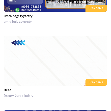
Реклама
umra hajy zyyaraty
umra hajy zyyaraty
Реклама
Bilet
Daşary ýurt biletlary