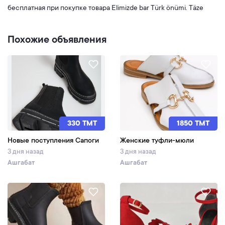
бесплатная при покупке товара Elimizde bar Türk önümi. Täze
Похожие объявления
330 TMT
1850 TMT
Новые поступления Сапоги
Женские туфли-мюли
3 дня назад
3 дня назад
Ашгабат
Ашгабат